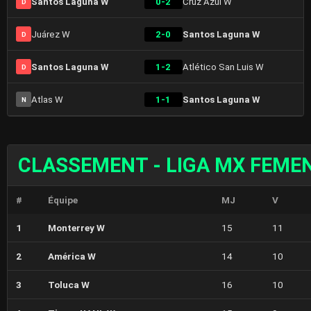
Santos Laguna W
0-2
Cruz Azul W
D
Juárez W
2-0
Santos Laguna W
D
Santos Laguna W
1-2
Atlético San Luis W
D
Atlas W
1-1
Santos Laguna W
N
CLASSEMENT - LIGA MX FEMEN
#
Équipe
MJ
V
1
Monterrey W
15
11
2
América W
14
10
3
Toluca W
16
10