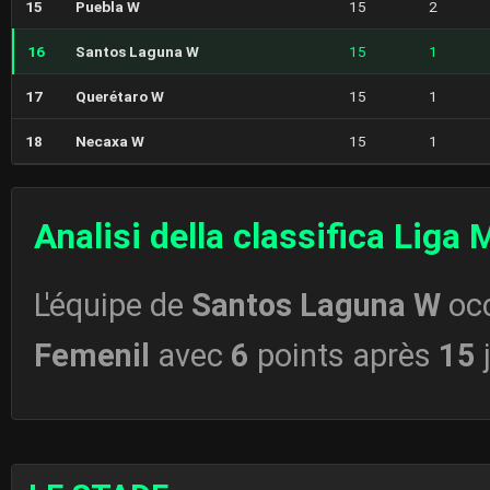
15
Puebla W
15
2
16
Santos Laguna W
15
1
17
Querétaro W
15
1
18
Necaxa W
15
1
Analisi della classifica Liga
L'équipe de
Santos Laguna W
oc
Femenil
avec
6
points après
15