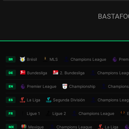
BASTAFOO
Brésil
MLS
Champions League
Prem
BR
Bundesliga
2. Bundesliga
Champions Leag
DE
Premier League
Championship
Champions
EN
La Liga
Segunda División
Champions Leag
ES
Ligue 1
Ligue 2
Champions League
FR
Mexique
Champions League
La Liga
MX