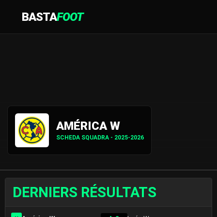
BASTA
FOOT
AMÉRICA W
SCHEDA SQUADRA - 2025-2026
DERNIERS RÉSULTATS