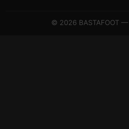
© 2026 BASTAFOOT — © Tu