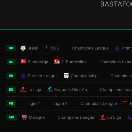
BASTAFOO
Brésil
MLS
Champions League
Prem
BR
Bundesliga
2. Bundesliga
Champions Leag
DE
Premier League
Championship
Champions
EN
La Liga
Segunda División
Champions Leag
ES
Ligue 1
Ligue 2
Champions League
FR
Mexique
Champions League
La Liga
MX