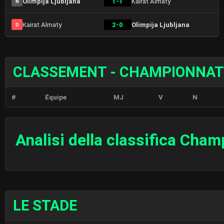
Olimpija Ljubljana
1-1
Kairat Almaty
N
Kairat Almaty
2-0
Olimpija Ljubljana
D
CLASSEMENT - CHAMPIONNAT
#
Équipe
MJ
V
N
Analisi della classifica Cha
LE STADE