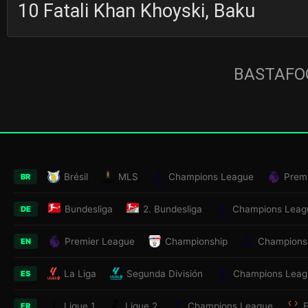
10 Fatali Khan Khoyski, Baku
BASTAFOO
Brésil
MLS
Champions League
Prem
BR
Bundesliga
2. Bundesliga
Champions Leag
DE
Premier League
Championship
Champions
EN
La Liga
Segunda División
Champions Leag
ES
Ligue 1
Ligue 2
Champions League
FR