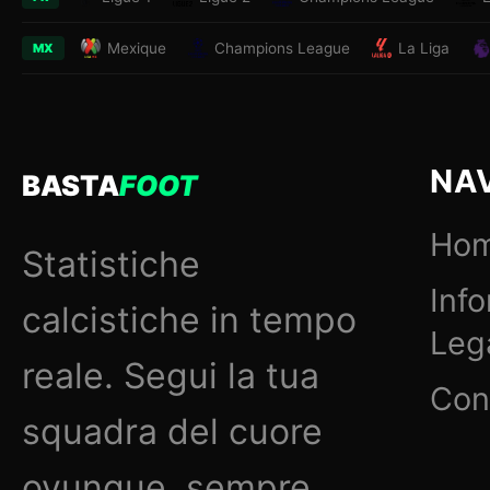
Mexique
Champions League
La Liga
MX
NA
BASTA
FOOT
Ho
Statistiche
Inf
calcistiche in tempo
Lega
reale. Segui la tua
Con
squadra del cuore
ovunque, sempre.