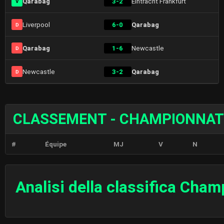
Qarabag
3-2
Eintracht Frankfurt
V
Liverpool
6-0
Qarabag
D
Qarabag
1-6
Newcastle
D
Newcastle
3-2
Qarabag
D
CLASSEMENT - CHAMPIONNAT
#
Équipe
MJ
V
N
Analisi della classifica Cha