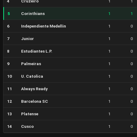
4
Cruzeiro
1
1
5
Corinthians
1
1
6
Independiente Medellin
1
0
7
Junior
1
0
8
Estudiantes L.P.
1
0
9
Palmeiras
1
0
10
U. Catolica
1
0
11
Always Ready
1
0
12
Barcelona SC
1
0
13
Platense
1
0
14
Cusco
1
0