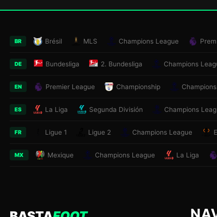
Brésil
MLS
Champions League
Prem
BR
Bundesliga
2. Bundesliga
Champions Leag
DE
Premier League
Championship
Champions
EN
La Liga
Segunda División
Champions Leag
ES
Ligue 1
Ligue 2
Champions League
FR
Mexique
Champions League
La Liga
MX
NA
BASTA
FOOT