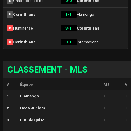
Chapecoense-sc
0-0
Corinthians
N
Corinthians
1-1
Flamengo
N
Fluminense
3-1
Corinthians
D
Corinthians
0-1
Internacional
D
CLASSEMENT - MLS
#
Équipe
MJ
V
1
Flamengo
1
1
2
Boca Juniors
1
1
3
LDU de Quito
1
1